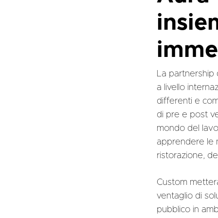
insie
imme
La partnership 
a livello inter
differenti e co
di pre e post ve
mondo del lavoro
apprendere le n
ristorazione, de
Custom metterà 
ventaglio di so
pubblico in ambi