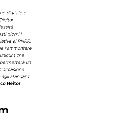
ne digitale e
Digital
essità
ti giorni i
elative al PNRR,
ché l’ammontare
n unicum che
e permetterà un
un’occasione
 agli standard
co Heitor
om