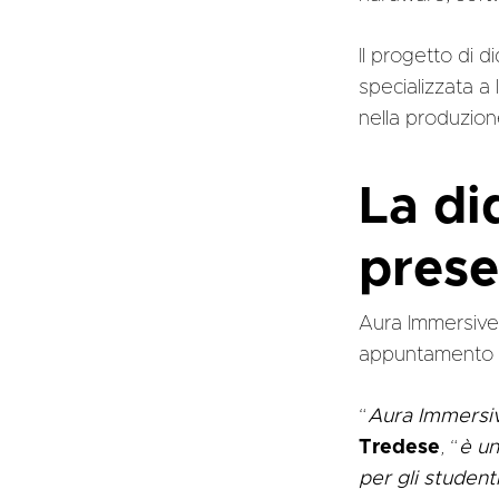
Il progetto di d
specializzata a
nella produzione
La di
prese
Aura Immersive 
appuntamento fi
“
Aura Immersi
Tredese
, “
è un
per gli student