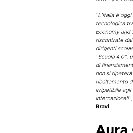
“
L’Italia è ogg
tecnologica tra
Economy and So
riscontrate dai
dirigenti scola
“Scuola 4.0”, 
di finanziament
non si ripeter
ribaltamento de
irripetibile a
internazionali
”,
Bravi
.
Aura 