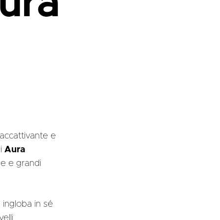
ura
o accattivante e
di
Aura
e e grandi
 ingloba in sé
elli.