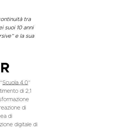
ontinuità tra
i suoi 10 anni
sive” e la sua
RR
“
Scuola 4.0
”
timento di 2,1
trasformazione
creazione di
nea di
ione digitale di