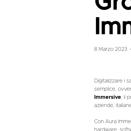
Gro
Im
8 Marzo 2023
Digitalizzare i 
semplice, ovver
Immersive
, il
aziende, italian
Con Aura Immers
hardware, softwar