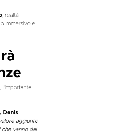
o
, realtà
ndo immersivo e
arà
enze
, l’importante
, Denis
 valore aggiunto
ci che vanno dal