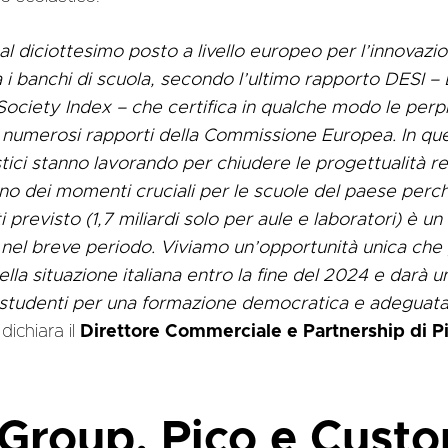
i al diciottesimo posto a livello europeo per l’innovazio
 i banchi di scuola, secondo l’ultimo rapporto DESI – 
ciety Index – che certifica in qualche modo le perpl
 numerosi rapporti della Commissione Europea. In ques
stici stanno lavorando per chiudere le progettualità r
uno dei momenti cruciali per le scuole del paese per
i previsto (1,7 miliardi solo per aule e laboratori) è u
à nel breve periodo. Viviamo un’opportunità unica ch
lla situazione italiana entro la fine del 2024 e darà 
gli studenti per una formazione democratica e adeguata
 dichiara il
Direttore Commerciale e Partnership di Pi
Group, Pico e Cust