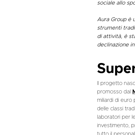
sociale allo spo
Aura Group è un
strumenti tradi
di attività, è 
declinazione i
Super
Il progetto nas
promosso dal
M
miliardi di euro 
delle classi tra
laboratori per le
investimento, p
tutto il persona