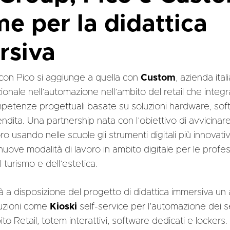
me per la didattica
rsiva
con Pico si aggiunge a quella con
Custom
, azienda ita
nazionale nell’automazione nell’ambito del retail che int
mpetenze progettuali basate su soluzioni hardware, sof
ndita. Una partnership nata con l’obiettivo di avvicinare 
 usando nelle scuole gli strumenti digitali più innovativ
uove modalità di lavoro in ambito digitale per le profes
l turismo e dell’estetica.
a disposizione del progetto di didattica immersiva un a
luzioni come
Kioski
self-service per l’automazione dei se
to Retail, totem interattivi, software dedicati e lockers.