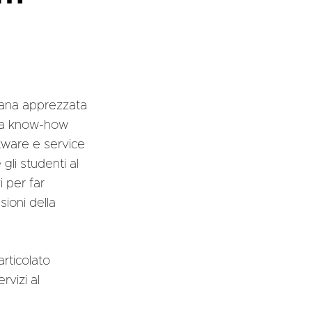
liana apprezzata
egra know-how
tware e service
gli studenti al
i per far
sioni della
rticolato
rvizi al